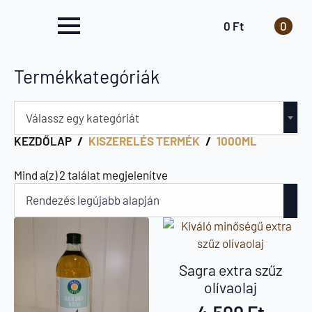
0
Ft
0
Termékkategóriák
Válassz egy kategóriát
KEZDŐLAP
KISZERELÉS TERMÉK
1000ML
Sorted
Mind a(z) 2 találat megjelenítve
by
latest
Sagra extra szűz
olívaolaj
4.500
Ft