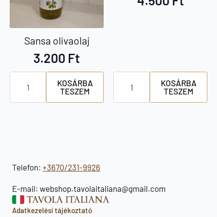
Sansa olívaolaj
3.200
Ft
Sansa
Sagra
KOSÁRBA
KOSÁRBA
olívaolaj
extra
TESZEM
TESZEM
mennyiség
szűz
olívaolaj
mennyiség
Telefon:
+3670/231-9926
E-mail: webshop.tavolaitaliana@gmail.com
Adatkezelési tájékoztató