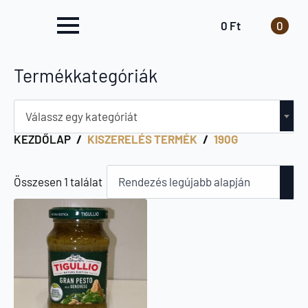
0
Ft
0
Termékkategóriák
Válassz egy kategóriát
KEZDŐLAP
KISZERELÉS TERMÉK
190G
Összesen 1 találat