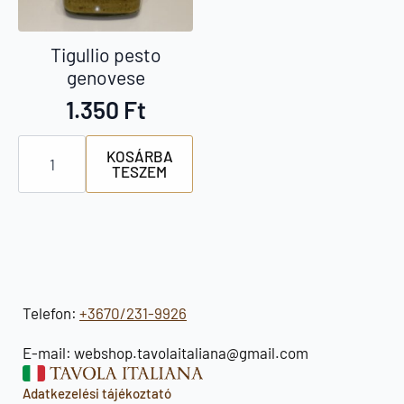
Tigullio pesto
genovese
1.350
Ft
Tigullio
KOSÁRBA
pesto
TESZEM
genovese
mennyiség
Telefon:
+3670/231-9926
E-mail: webshop.tavolaitaliana@gmail.com
Adatkezelési tájékoztató