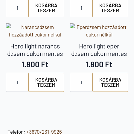
Hero
Hero
KOSÁRBA
KOSÁRBA
light
light
TESZEM
TESZEM
sárgabarack
málna
dzsem
dzsem
cukormentes
cukormentes
mennyiség
mennyiség
Hero light narancs
Hero light eper
dzsem cukormentes
dzsem cukormentes
1.800
Ft
1.800
Ft
Hero
Hero
KOSÁRBA
KOSÁRBA
light
light
TESZEM
TESZEM
narancs
eper
dzsem
dzsem
cukormentes
cukormentes
mennyiség
mennyiség
Telefon:
+3670/231-9926