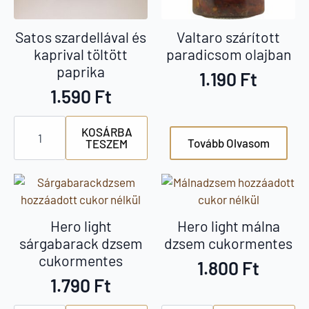
Satos szardellával és
Valtaro szárított
kaprival töltött
paradicsom olajban
paprika
1.190
Ft
1.590
Ft
Satos
KOSÁRBA
szardellával
Tovább Olvasom
TESZEM
és
kaprival
töltött
paprika
mennyiség
Hero light
Hero light málna
sárgabarack dzsem
dzsem cukormentes
cukormentes
1.800
Ft
1.790
Ft