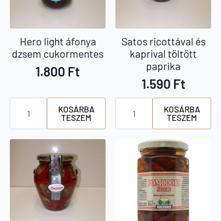
Hero light áfonya
Satos ricottával és
dzsem cukormentes
kaprival töltött
paprika
1.800
Ft
1.590
Ft
Hero
Satos
KOSÁRBA
KOSÁRBA
light
ricottával
TESZEM
TESZEM
áfonya
és
dzsem
kaprival
cukormentes
töltött
mennyiség
paprika
mennyiség