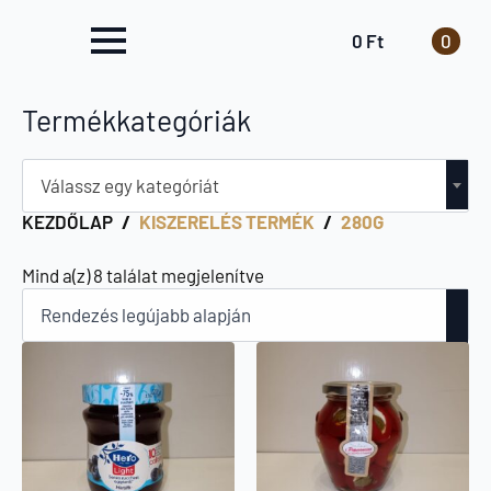
0
Ft
0
Termékkategóriák
Válassz egy kategóriát
KEZDŐLAP
KISZERELÉS TERMÉK
280G
Sorted
Mind a(z) 8 találat megjelenítve
by
latest