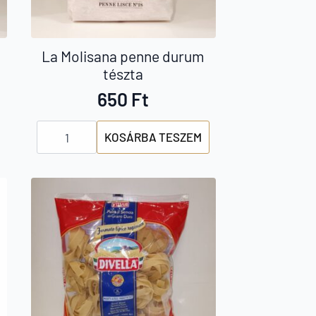
La Molisana penne durum
tészta
650
Ft
La
KOSÁRBA TESZEM
Molisana
penne
durum
tészta
mennyiség