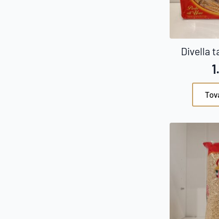
Divella t
1
Tov