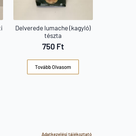
i
Delverede lumache (kagyló)
tészta
750
Ft
Tovább Olvasom
Adatkezelési tájékoztató