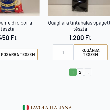
seme di cicoria
Quagliara tintahalas spagett
tészta
tészta
450
Ft
1.200
Ft
Quagliara
KOSÁRBA
tintahalas
KOSÁRBA TESZEM
TESZEM
spagetti
tészta
mennyiség
1
2
→