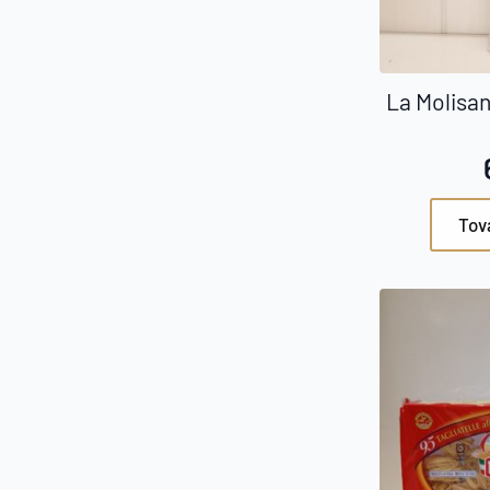
La Molisa
Tov