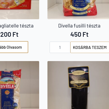
agliatelle tészta
Divella fusilli tészta
.200
Ft
450
Ft
Divella
ább Olvasom
KOSÁRBA TESZEM
fusilli
tészta
mennyiség