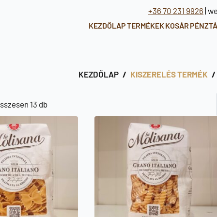
+36 70 231 9926
| w
KEZDŐLAP
TERMÉKEK
KOSÁR
PÉNZT
KEZDŐLAP
KISZERELÉS TERMÉK
Sorted
összesen 13 db
by
latest