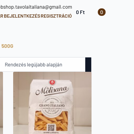
ebshop.tavolaitaliana@gmail.com
0
Ft
0
ÁR
BEJELENTKEZÉS
REGISZTRÁCIÓ
500G