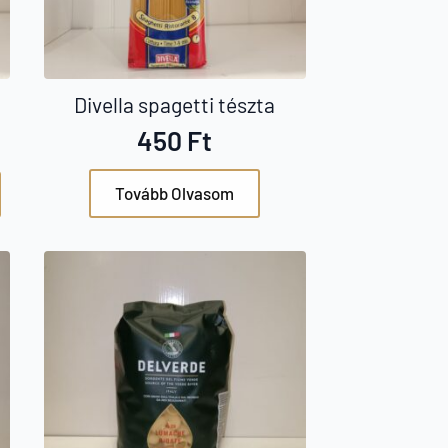
Divella spagetti tészta
450
Ft
Tovább Olvasom