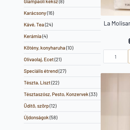
Giampaoli keksz
(8)
Karácsony
(16)
La Molisa
Kávé, Tea
(24)
Kerámia
(4)
Kötény, konyharuha
(10)
La
Molisana
Olívaolaj, Ecet
(21)
farfalle
durum
Speciális étrend
(27)
tészta
mennyiség
Tészta, Liszt
(22)
Tésztaszósz, Pesto, Konzervek
(33)
Üdítõ, szörp
(12)
Újdonságok
(58)