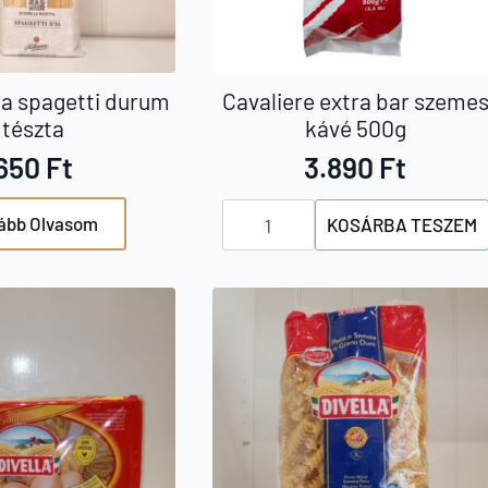
na spagetti durum
Cavaliere extra bar szeme
tészta
kávé 500g
650
Ft
3.890
Ft
Cavaliere
ább Olvasom
KOSÁRBA TESZEM
extra
bar
szemes
kávé
500g
mennyiség