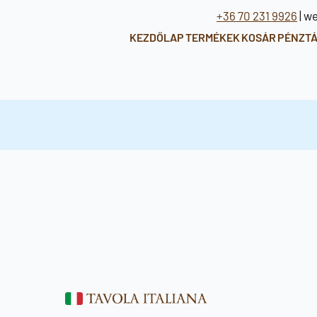
+36 70 231 9926
| w
KEZDŐLAP
TERMÉKEK
KOSÁR
PÉNZT