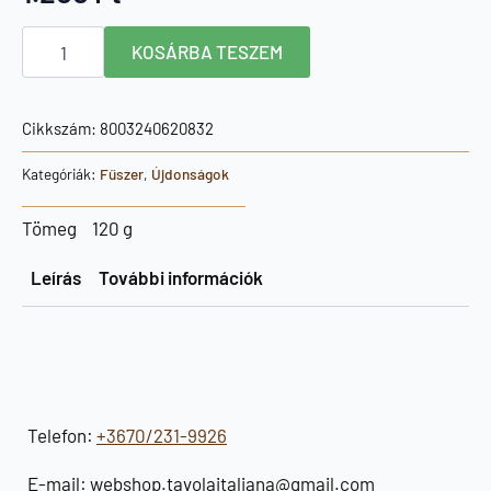
Cannamela
KOSÁRBA TESZEM
fűszersó
csirkéhez
90g
mennyiség
Cikkszám:
8003240620832
Kategóriák:
Fűszer
,
Újdonságok
Tömeg
120 g
Leírás
További információk
Telefon:
+3670/231-9926
E-mail: webshop.tavolaitaliana@gmail.com