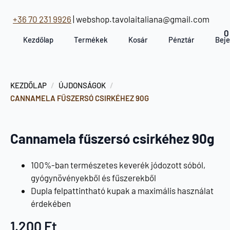
+36 70 231 9926
| webshop.tavolaitaliana@gmail.com
Kezdőlap
Termékek
Kosár
Pénztár
Beje
KEZDŐLAP
ÚJDONSÁGOK
CANNAMELA FŰSZERSÓ CSIRKÉHEZ 90G
Cannamela fűszersó csirkéhez 90g
100%-ban természetes keverék jódozott sóból,
gyógynövényekből és fűszerekből
Dupla felpattintható kupak a maximális használat
érdekében
1.200
Ft