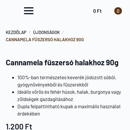
0
Ft
0
KEZDŐLAP
ÚJDONSÁGOK
CANNAMELA FŰSZERSÓ HALAKHOZ 90G
Cannamela fűszersó halakhoz 90g
100%-ban természetes keverék jódozott sóból,
gyógynövényekből és fűszerekből
Ideális vörös és fehér húsok, halak, burgonya vagy
zöldségek gazdagításához
Dupla felpattintható kupak a maximális használat
érdekében
1.200
Ft