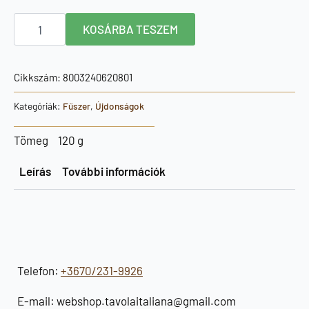
Cannamela
KOSÁRBA TESZEM
fűszersó
halakhoz
90g
mennyiség
Cikkszám:
8003240620801
Kategóriák:
Fűszer
,
Újdonságok
Tömeg
120 g
Leírás
További információk
Telefon:
+3670/231-9926
E-mail: webshop.tavolaitaliana@gmail.com