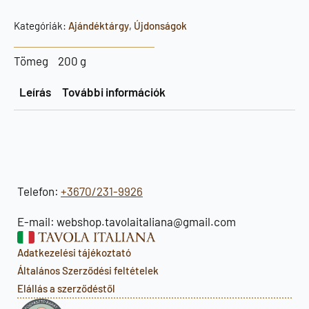
Kategóriák:
Ajándéktárgy
,
Újdonságok
Tömeg
200 g
Leírás
További információk
Telefon:
+3670/231-9926
E-mail: webshop.tavolaitaliana@gmail.com
Adatkezelési tájékoztató
Általános Szerződési feltételek
Elállás a szerződéstől