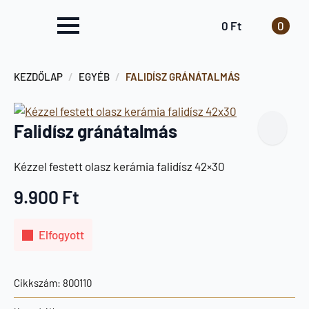
0
Ft
0
KEZDŐLAP
EGYÉB
FALIDÍSZ GRÁNÁTALMÁS
Falidísz gránátalmás
Kézzel festett olasz kerámia falidísz 42×30
9.900
Ft
Elfogyott
Cikkszám:
800110