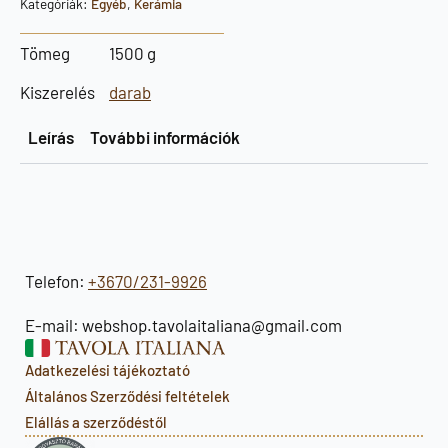
Kategóriák:
Egyéb
,
Kerámia
Tömeg
1500 g
Kiszerelés
darab
Leírás
További információk
Telefon:
+3670/231-9926
E-mail: webshop.tavolaitaliana@gmail.com
Adatkezelési tájékoztató
Általános Szerződési feltételek
Elállás a szerződéstől