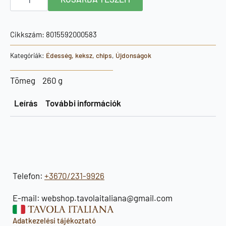
Puglia
taralli
hagymával
és
Cikkszám:
8015592000583
olajbogyóval
250g
Kategóriák:
Édesség, keksz, chips
,
Újdonságok
mennyiség
Tömeg
260 g
Leírás
További információk
Telefon:
+3670/231-9926
E-mail: webshop.tavolaitaliana@gmail.com
Adatkezelési tájékoztató