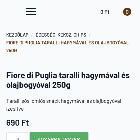
0
Ft
0
KEZDŐLAP
ÉDESSÉG, KEKSZ, CHIPS
FIORE DI PUGLIA TARALLI HAGYMÁVAL ÉS OLAJBOGYÓVAL
250G
Fiore di Puglia taralli hagymával és
olajbogyóval 250g
Taralli sós, omlós snack hagymával és olajbogyóval
ízesítve
690
Ft
Fiore
KOSÁRBA TESZEM
di