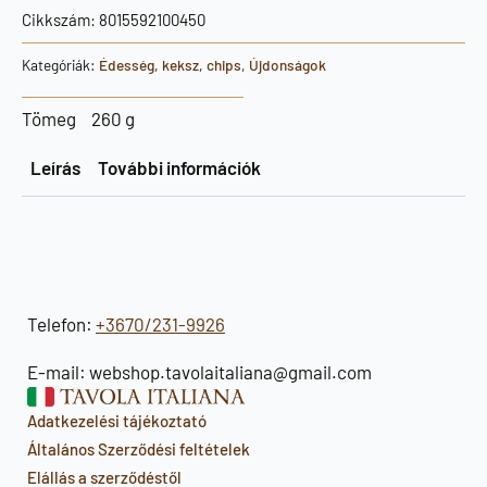
olajbogyóval
250g
Cikkszám:
8015592100450
mennyiség
Kategóriák:
Édesség, keksz, chips
,
Újdonságok
Tömeg
260 g
Leírás
További információk
Telefon:
+3670/231-9926
E-mail: webshop.tavolaitaliana@gmail.com
Adatkezelési tájékoztató
Általános Szerződési feltételek
Elállás a szerződéstől