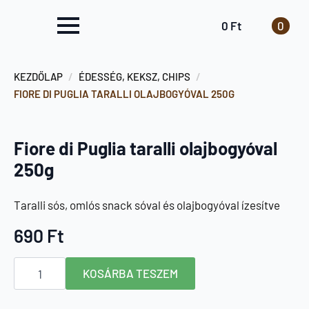
0
Ft
0
KEZDŐLAP
ÉDESSÉG, KEKSZ, CHIPS
FIORE DI PUGLIA TARALLI OLAJBOGYÓVAL 250G
Fiore di Puglia taralli olajbogyóval
250g
Taralli sós, omlós snack sóval és olajbogyóval ízesítve
690
Ft
Fiore
KOSÁRBA TESZEM
di
Puglia
taralli