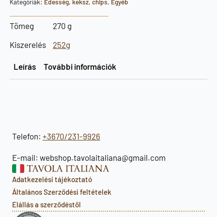
Kategóriák:
Édesség, keksz, chips
,
Egyéb
Tömeg
270 g
Kiszerelés
252g
Leírás
További információk
Telefon:
+3670/231-9926
E-mail: webshop.tavolaitaliana@gmail.com
Adatkezelési tájékoztató
Általános Szerződési feltételek
Elállás a szerződéstől