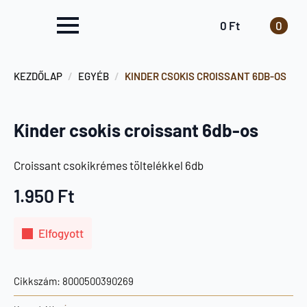
0
Ft
0
KEZDŐLAP
EGYÉB
KINDER CSOKIS CROISSANT 6DB-OS
Kinder csokis croissant 6db-os
Croissant csokikrémes töltelékkel 6db
1.950
Ft
Elfogyott
Cikkszám:
8000500390269