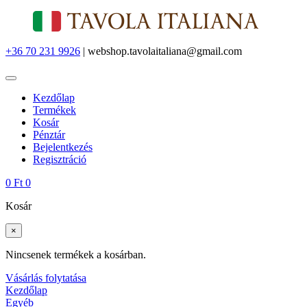
+36 70 231 9926
| webshop.tavolaitaliana@gmail.com
Kezdőlap
Termékek
Kosár
Pénztár
Bejelentkezés
Regisztráció
0
Ft
0
Kosár
×
Nincsenek termékek a kosárban.
Vásárlás folytatása
Kezdőlap
Egyéb