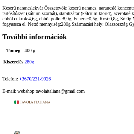
Keserű narancslekvár Összetevők: keserű narancs, narancslé koncentrátu
tartósítószer (kálium-szorbát), stabilizátor (kálcium-klorid), acerola
ebből cukrok:4,6g, ebből poliol:8,9g, Fehérje:0,5g, Rost:0,8g, Só:0g
fogyassza el. Nettó mennyiség:280g Származási hely: Olaszország Gy
További információk
Tömeg
400 g
Kiszerelés
280g
Telefon:
+3670/231-9926
E-mail: webshop.tavolaitaliana@gmail.com