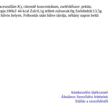
aceszulfám K), citromlé koncentrátum, zselésítőszer: pektin,
gia:186kJ/ 44 kcal Zsír:0,1g telített zsírsavak:0g Szénhidrát:13,5g
 hűvös helyen. Felbontás után hűtve tárolja, néhány napon belül
Adatkezelési tájékoztató
Általános Szerződési feltételek
Elállás a szerződéstől