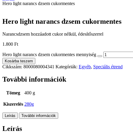
Hero light narancs dzsem cukormentes
Hero light narancs dzsem cukormentes
Narancsdzsem hozzáadott cukor nélkül, édesítőszerrel
1.800
Ft
Hero light narancs dzsem cukormentes mennyiség
Kosárba teszem
Cikkszám:
8000080004341
Kategóriák:
Egyéb
,
Speciális étrend
További információk
Tömeg
400 g
Kiszerelés
280g
Leírás
További információk
Leírás