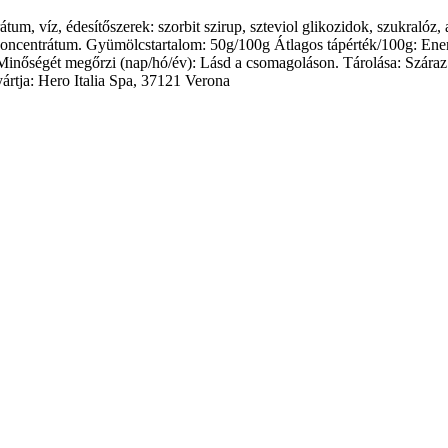
m, víz, édesítőszerek: szorbit szirup, szteviol glikozidok, szukralóz, 
lé koncentrátum. Gyümölcstartalom: 50g/100g Átlagos tápérték/100g: Ener
 Minőségét megőrzi (nap/hó/év): Lásd a csomagoláson. Tárolása: Száraz
ártja: Hero Italia Spa, 37121 Verona