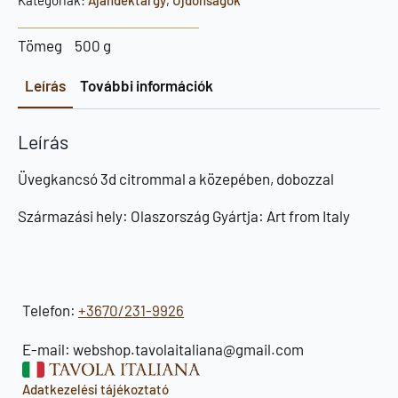
Kategóriák:
Ajándéktárgy
,
Újdonságok
mennyiség
Tömeg
500 g
Leírás
További információk
Leírás
Üvegkancsó 3d citrommal a közepében, dobozzal
Származási hely: Olaszország Gyártja: Art from Italy
Telefon:
+3670/231-9926
E-mail: webshop.tavolaitaliana@gmail.com
Adatkezelési tájékoztató