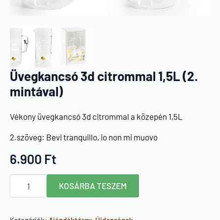
Üvegkancsó 3d citrommal 1,5L (2.
mintával)
Vékony üvegkancsó 3d citrommal a közepén 1,5L
2.szöveg: Bevi tranquillo, io non mi muovo
6.900
Ft
Üvegkancsó
KOSÁRBA TESZEM
3d
citrommal
1,5L
(2.
mintával)