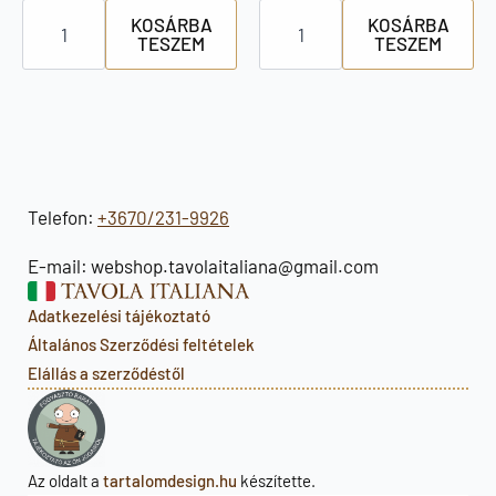
Doria
Santa
KOSÁRBA
KOSÁRBA
állatfigurás
Rosa
TESZEM
TESZEM
keksz
fügedzsem
mennyiség
350g
mennyiség
Telefon:
+3670/231-9926
E-mail: webshop.tavolaitaliana@gmail.com
Adatkezelési tájékoztató
Általános Szerződési feltételek
Elállás a szerződéstől
Az oldalt a
tartalomdesign.hu
készítette.