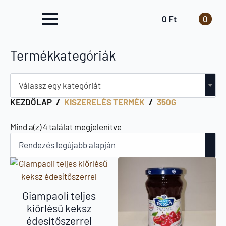
0
Ft
0
Termékkategóriák
Válassz egy kategóriát
KEZDŐLAP
KISZERELÉS TERMÉK
350G
Sorted
Mind a(z) 4 találat megjelenítve
by
latest
Giampaoli teljes
kiőrlésű keksz
édesítőszerrel