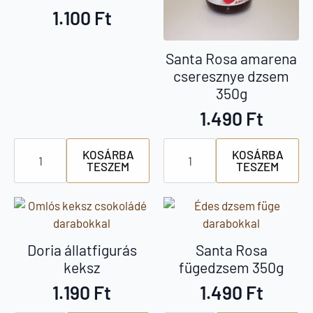
1.100
Ft
Santa Rosa amarena
cseresznye dzsem
350g
1.490
Ft
Giampaoli
Santa
KOSÁRBA
KOSÁRBA
teljes
Rosa
TESZEM
TESZEM
kiőrlésű
amarena
keksz
cseresznye
édesítőszerrel
dzsem
mennyiség
350g
mennyiség
Doria állatfigurás
Santa Rosa
keksz
fügedzsem 350g
1.190
Ft
1.490
Ft