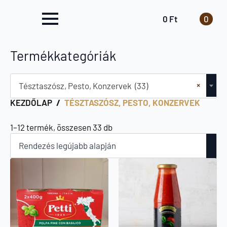
0
Ft
0
Termékkategóriák
×
Tésztaszósz, Pesto, Konzervek (33)
KEZDŐLAP
TÉSZTASZÓSZ, PESTO, KONZERVEK
Sorted
1–12 termék, összesen 33 db
by
latest