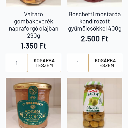
Valtaro
Boschetti mostarda
gombakeverék
kandírozott
napraforgó olajban
gyümölcsökkel 400g
290g
2.500
Ft
1.350
Ft
Valtaro
Boschetti
KOSÁRBA
KOSÁRBA
gombakeverék
mostarda
TESZEM
TESZEM
napraforgó
kandírozott
olajban
gyümölcsökkel
290g
400g
mennyiség
mennyiség