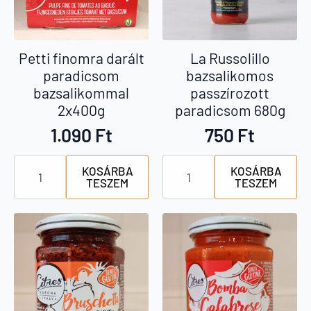
Petti finomra darált
La Russolillo
paradicsom
bazsalikomos
bazsalikommal
passzírozott
2x400g
paradicsom 680g
1.090
Ft
750
Ft
Petti
La
KOSÁRBA
KOSÁRBA
finomra
Russolillo
TESZEM
TESZEM
darált
bazsalikomos
paradicsom
passzírozott
bazsalikommal
paradicsom
2x400g
680g
mennyiség
mennyiség