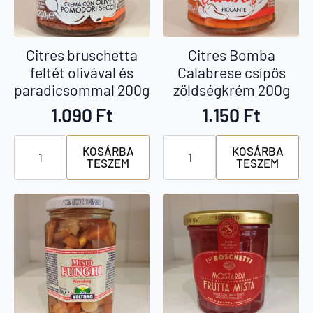
Citres bruschetta
Citres Bomba
feltét olivával és
Calabrese csípős
paradicsommal 200g
zöldségkrém 200g
1.090
Ft
1.150
Ft
Citres
Citres
KOSÁRBA
KOSÁRBA
bruschetta
Bomba
TESZEM
TESZEM
feltét
Calabrese
olivával
csípős
és
zöldségkrém
paradicsommal
200g
200g
mennyiség
mennyiség