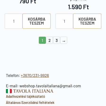
790
Ft
1.590
Ft
Citres
Satos
KOSÁRBA
KOSÁRBA
kapribogyó
ricottával
TESZEM
TESZEM
ecetes
és
mennyiség
kaprival
töltött
paprika
mennyiség
1
2
3
→
Telefon:
+3670/231-9926
E-mail: webshop.tavolaitaliana@gmail.com
Adatkezelési tájékoztató
Általános Szerződési feltételek