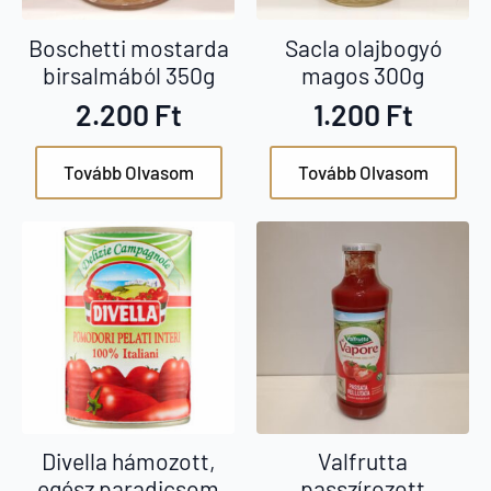
Boschetti mostarda
Sacla olajbogyó
birsalmából 350g
magos 300g
2.200
Ft
1.200
Ft
Tovább Olvasom
Tovább Olvasom
Divella hámozott,
Valfrutta
egész paradicsom
passzírozott