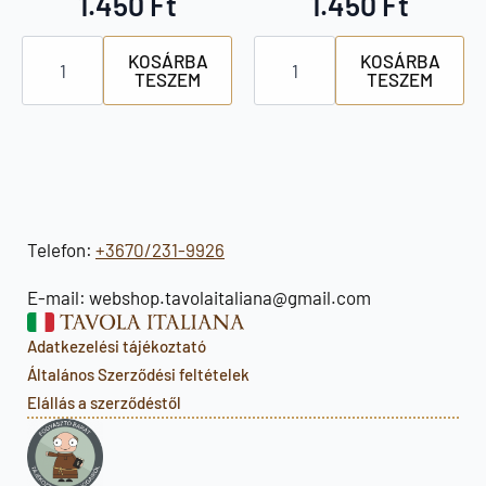
1.450
Ft
1.450
Ft
Giampaoli
Giampaoli
KOSÁRBA
KOSÁRBA
kávés
mandulás
TESZEM
TESZEM
keksz
keksz
mennyiség
mennyiség
Telefon:
+3670/231-9926
E-mail: webshop.tavolaitaliana@gmail.com
Adatkezelési tájékoztató
Általános Szerződési feltételek
Elállás a szerződéstől