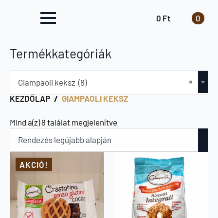
0
Ft
0
Termékkategóriák
×
Giampaoli keksz (8)
KEZDŐLAP
GIAMPAOLI KEKSZ
Sorted
Mind a(z) 8 találat megjelenítve
by
latest
AKCIÓ!