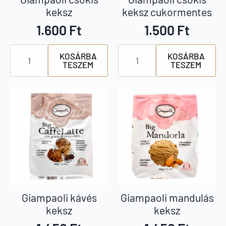
keksz
keksz cukormentes
1.600
Ft
1.500
Ft
Giampaoli
Giampaoli
KOSÁRBA
KOSÁRBA
csokis
csokis
TESZEM
TESZEM
keksz
keksz
mennyiség
cukormentes
mennyiség
Giampaoli kávés
Giampaoli mandulás
keksz
keksz