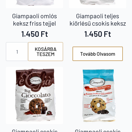
Giampaoli omlós
Giampaoli teljes
keksz friss tejjel
kiőrlésű csokis keksz
1.450
Ft
1.450
Ft
Giampaoli
KOSÁRBA
omlós
Tovább Olvasom
TESZEM
keksz
friss
tejjel
mennyiség
Giampaoli csokis
Giampaoli csokis