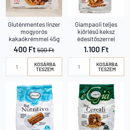
Gluténmentes linzer
Giampaoli teljes
mogyorós
kiőrlésű keksz
kakaókrémmel 45g
édesítőszerrel
400
Ft
1.100
Ft
500
Ft
Original
Current
Gluténmentes
Giampaoli
price
price
KOSÁRBA
KOSÁRBA
linzer
teljes
TESZEM
TESZEM
mogyorós
kiőrlésű
was:
is:
kakaókrémmel
keksz
500 Ft.
400 Ft.
45g
édesítőszerrel
mennyiség
mennyiség