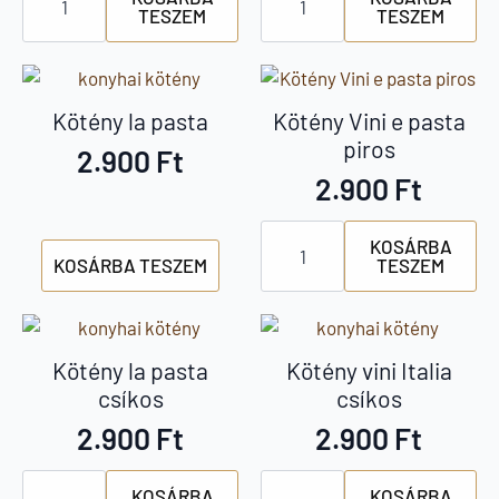
TESZEM
TESZEM
fehér-
mintás
piros
zöld
csíkos
mennyiség
mennyiség
Kötény la pasta
Kötény Vini e pasta
piros
2.900
Ft
2.900
Ft
Kötény
KOSÁRBA
Vini
KOSÁRBA TESZEM
TESZEM
e
pasta
piros
mennyiség
Kötény la pasta
Kötény vini Italia
csíkos
csíkos
2.900
Ft
2.900
Ft
Kötény
Kötény
KOSÁRBA
KOSÁRBA
la
vini