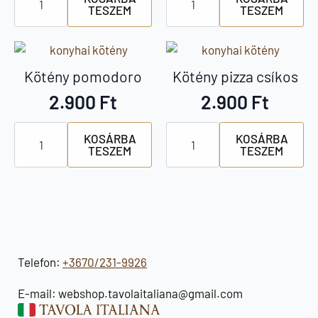
TESZEM
TESZEM
pasta
Italia
csíkos
csíkos
mennyiség
mennyiség
Kötény pomodoro
Kötény pizza csíkos
2.900
Ft
2.900
Ft
Kötény
Kötény
KOSÁRBA
KOSÁRBA
pomodoro
pizza
TESZEM
TESZEM
mennyiség
csíkos
mennyiség
Telefon:
+3670/231-9926
E-mail: webshop.tavolaitaliana@gmail.com