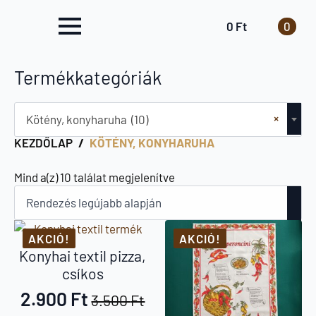
0
Ft
0
Termékkategóriák
×
Kötény, konyharuha (10)
KEZDŐLAP
KÖTÉNY, KONYHARUHA
Sorted
Mind a(z) 10 találat megjelenítve
by
latest
AKCIÓ!
AKCIÓ!
Konyhai textil pizza,
csíkos
2.900
Ft
3.500
Ft
Original
Current