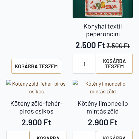
price
price
was:
is:
3.500 Ft.
2.900 Ft.
Konyhai textil
peperoncini
2.500
Ft
3.500
Ft
Original
Current
Konyhai
price
price
KOSÁRBA
textil
KOSÁRBA TESZEM
TESZEM
peperoncini
was:
is:
mennyiség
3.500 Ft.
2.500 Ft.
Kötény zöld-fehér-
Kötény limoncello
piros csíkos
mintás zöld
2.900
Ft
2.900
Ft
Kötény
Kötény
KOSÁRBA
KOSÁRBA
zöld-
limoncello