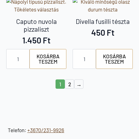
mennyiség
Caputo nuvola
Divella fusilli tészta
pizzaliszt
450
Ft
1.450
Ft
Caputo
Divella
KOSÁRBA
KOSÁRBA
nuvola
fusilli
TESZEM
TESZEM
pizzaliszt
tészta
mennyiség
mennyiség
1
2
→
Telefon:
+3670/231-9926