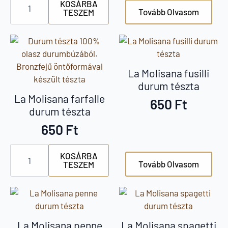
KOSÁRBA
száraz
Tovább Olvasom
TESZEM
élesztő
100g
mennyiség
La Molisana fusilli
durum tészta
La Molisana farfalle
650
Ft
durum tészta
650
Ft
La
KOSÁRBA
Molisana
Tovább Olvasom
TESZEM
farfalle
durum
tészta
mennyiség
La Molisana penne
La Molisana spagetti