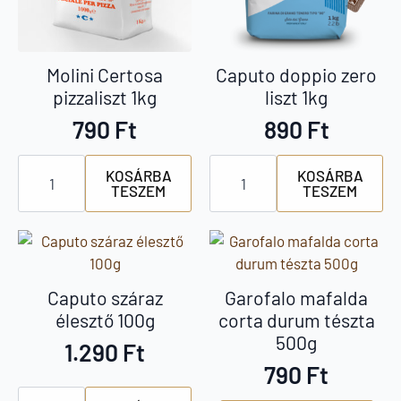
Molini Certosa
Caputo doppio zero
pizzaliszt 1kg
liszt 1kg
790
Ft
890
Ft
Molini
Caputo
KOSÁRBA
KOSÁRBA
Certosa
doppio
TESZEM
TESZEM
pizzaliszt
zero
1kg
liszt
mennyiség
1kg
mennyiség
Caputo száraz
Garofalo mafalda
élesztő 100g
corta durum tészta
500g
1.290
Ft
790
Ft
Caputo