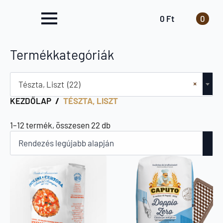
0
Ft
0
Termékkategóriák
×
Tészta, Liszt (22)
KEZDŐLAP
TÉSZTA, LISZT
Sorted
1–12 termék, összesen 22 db
by
latest