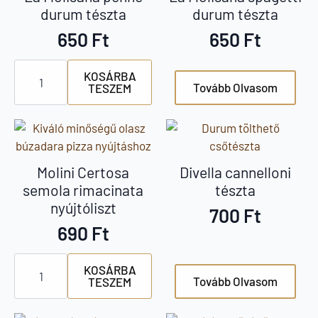
durum tészta
durum tészta
650
Ft
650
Ft
La
KOSÁRBA
Molisana
Tovább Olvasom
TESZEM
penne
durum
tészta
mennyiség
Molini Certosa
Divella cannelloni
semola rimacinata
tészta
nyújtóliszt
700
Ft
690
Ft
Molini
KOSÁRBA
Certosa
Tovább Olvasom
TESZEM
semola
rimacinata
nyújtóliszt