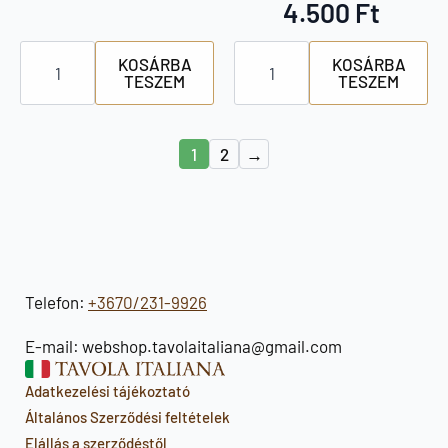
4.500
Ft
Vargánya
Citromos
KOSÁRBA
KOSÁRBA
gombás
olaj
TESZEM
TESZEM
fűszer
csomag
szett
mennyiség
mennyiség
1
2
→
Telefon:
+3670/231-9926
E-mail: webshop.tavolaitaliana@gmail.com
Adatkezelési tájékoztató
Általános Szerződési feltételek
Elállás a szerződéstől