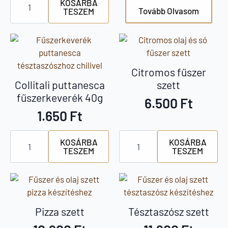
KOSÁRBA
amatriciana
Tovább Olvasom
TESZEM
fűszerkeverék
40g
mennyiség
Citromos fűszer
Collitali puttanesca
szett
fűszerkeverék 40g
6.500
Ft
1.650
Ft
Collitali
Citromos
KOSÁRBA
KOSÁRBA
puttanesca
fűszer
TESZEM
TESZEM
fűszerkeverék
szett
40g
mennyiség
mennyiség
Pizza szett
Tésztaszósz szett