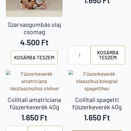
Szarvasgombás olaj
csomag
4.500
Ft
Collitali
KOSÁRBA
bruschetta
KOSÁRBA TESZEM
TESZEM
fűszerkeverék
40g
mennyiség
Collitali amatriciana
Collitali spagetti
fűszerkeverék 40g
fűszerkeverék 40g
1.650
Ft
1.650
Ft
Collitali