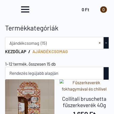
0
Ft
0
Termékkategóriák
×
Ajándékcsomag (15)
KEZDŐLAP
AJÁNDÉKCSOMAG
Sorted
1–12 termék, összesen 15 db
by
latest
Collitali bruschetta
fűszerkeverék 40g
1.650
Ft