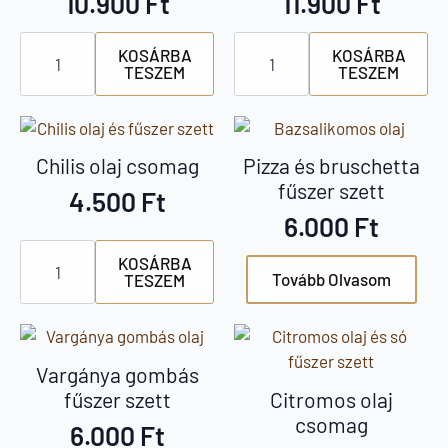
10.900
Ft
11.900
Ft
Pizza
Tésztaszósz
KOSÁRBA
KOSÁRBA
szett
szett
TESZEM
TESZEM
mennyiség
mennyiség
Chilis olaj csomag
Pizza és bruschetta
fűszer szett
4.500
Ft
6.000
Ft
Chilis
KOSÁRBA
olaj
Tovább Olvasom
TESZEM
csomag
mennyiség
Vargánya gombás
fűszer szett
Citromos olaj
csomag
6.000
Ft