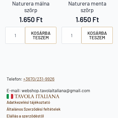
Naturera málna
Naturera menta
szörp
szörp
1.650
Ft
1.650
Ft
Naturera
Naturera
KOSÁRBA
KOSÁRBA
málna
menta
TESZEM
TESZEM
szörp
szörp
mennyiség
mennyiség
Telefon:
+3670/231-9926
E-mail: webshop.tavolaitaliana@gmail.com
Adatkezelési tájékoztató
Általános Szerződési feltételek
Elállás a szerződéstől