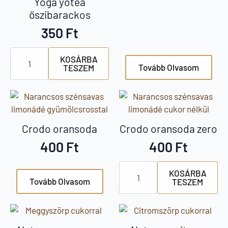
Yoga yotea
őszibarackos
350
Ft
Yoga
KOSÁRBA
yotea
Tovább Olvasom
TESZEM
őszibarackos
mennyiség
Crodo oransoda
Crodo oransoda zero
400
Ft
400
Ft
Crodo
KOSÁRBA
oransoda
Tovább Olvasom
TESZEM
zero
mennyiség