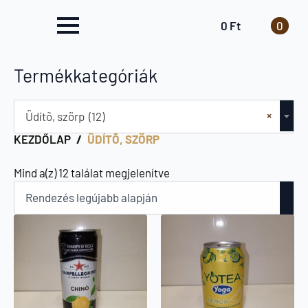
0
Ft
0
Termékkategóriák
×
Üdítõ, szörp (12)
KEZDŐLAP
ÜDÍTÕ, SZÖRP
Sorted
Mind a(z) 12 találat megjelenítve
by
latest