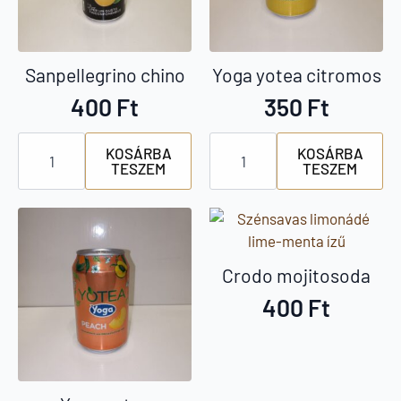
Sanpellegrino chino
Yoga yotea citromos
400
Ft
350
Ft
Sanpellegrino
Yoga
KOSÁRBA
KOSÁRBA
chino
yotea
TESZEM
TESZEM
mennyiség
citromos
mennyiség
Crodo mojitosoda
400
Ft