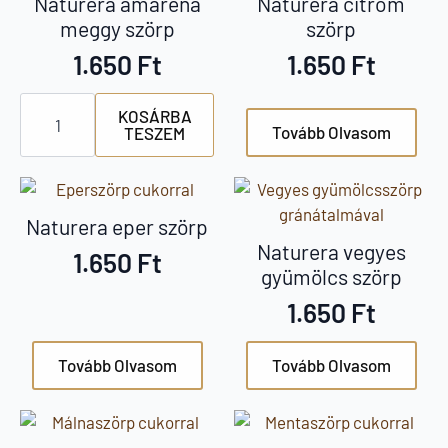
Naturera amarena
Naturera citrom
meggy szörp
szörp
1.650
Ft
1.650
Ft
Naturera
KOSÁRBA
amarena
Tovább Olvasom
TESZEM
meggy
szörp
mennyiség
Naturera eper szörp
Naturera vegyes
1.650
Ft
gyümölcs szörp
1.650
Ft
Tovább Olvasom
Tovább Olvasom