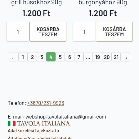
grill húsokhoz 90g
burgonyához 90g
1.200
Ft
1.200
Ft
Cannamela
Cannamela
KOSÁRBA
KOSÁRBA
fűszersó
fűszersó
TESZEM
TESZEM
grill
burgonyához
húsokhoz
90g
90g
mennyiség
mennyiség
←
1
2
3
4
5
6
7
…
19
20
21
→
Telefon:
+3670/231-9926
E-mail: webshop.tavolaitaliana@gmail.com
Adatkezelési tájékoztató
Általános Szerződési feltételek