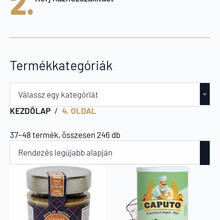
2.
Termékkategóriák
Válassz egy kategóriát
KEZDŐLAP
4. OLDAL
Sorted
37–48 termék, összesen 246 db
by
latest