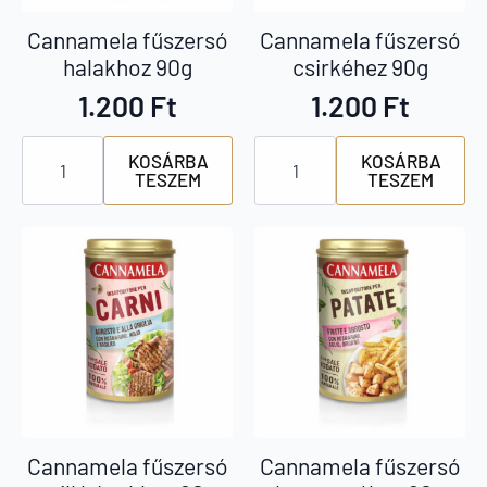
Cannamela fűszersó
Cannamela fűszersó
halakhoz 90g
csirkéhez 90g
1.200
Ft
1.200
Ft
Cannamela
Cannamela
KOSÁRBA
KOSÁRBA
fűszersó
fűszersó
TESZEM
TESZEM
halakhoz
csirkéhez
90g
90g
mennyiség
mennyiség
Cannamela fűszersó
Cannamela fűszersó