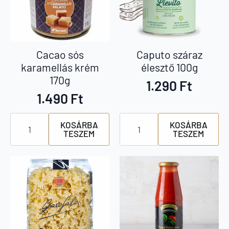
Cacao sós
Caputo száraz
karamellás krém
élesztő 100g
170g
1.290
Ft
1.490
Ft
Cacao
Caputo
KOSÁRBA
KOSÁRBA
sós
száraz
TESZEM
TESZEM
karamellás
élesztő
krém
100g
170g
mennyiség
mennyiség