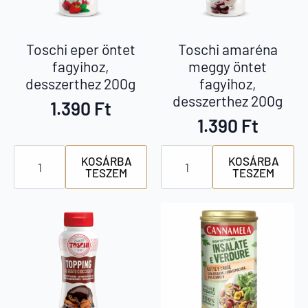
Toschi eper öntet
Toschi amaréna
fagyihoz,
meggy öntet
desszerthez 200g
fagyihoz,
desszerthez 200g
1.390
Ft
1.390
Ft
Toschi
Toschi
KOSÁRBA
KOSÁRBA
eper
amaréna
TESZEM
TESZEM
öntet
meggy
fagyihoz,
öntet
desszerthez
fagyihoz,
200g
desszerthez
mennyiség
200g
mennyiség