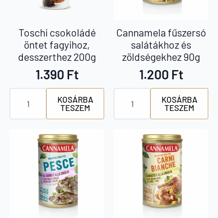
Toschi csokoládé
Cannamela fűszersó
öntet fagyihoz,
salátákhoz és
desszerthez 200g
zöldségekhez 90g
1.390
Ft
1.200
Ft
Toschi
Cannamela
KOSÁRBA
KOSÁRBA
csokoládé
fűszersó
TESZEM
TESZEM
öntet
salátákhoz
fagyihoz,
és
desszerthez
zöldségekhez
200g
90g
mennyiség
mennyiség