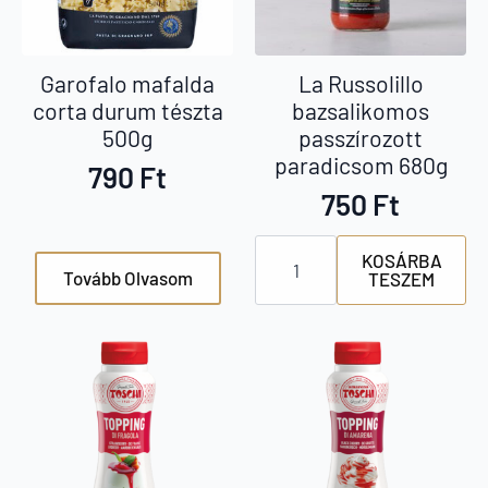
Garofalo mafalda
La Russolillo
corta durum tészta
bazsalikomos
500g
passzírozott
paradicsom 680g
790
Ft
750
Ft
La
KOSÁRBA
Russolillo
Tovább Olvasom
TESZEM
bazsalikomos
passzírozott
paradicsom
680g
mennyiség